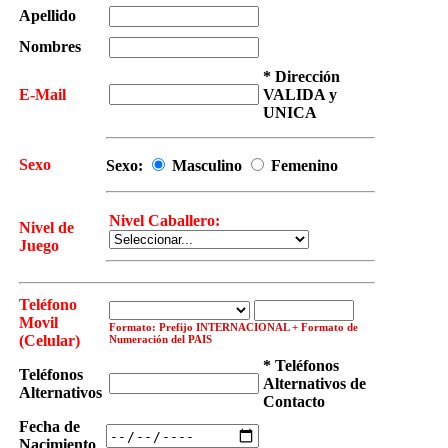
Apellido
Nombres
* Dirección
E-Mail
VALIDA y
UNICA
Sexo
Sexo:
Masculino
Femenino
Nivel Caballero:
Nivel de
Juego
Teléfono
Movil
Formato: Prefijo INTERNACIONAL + Formato de
(Celular)
Numeración del PAIS
* Teléfonos
Teléfonos
Alternativos de
Alternativos
Contacto
Fecha de
Nacimiento