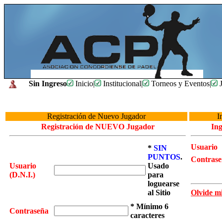
Sin Ingreso
Inicio
|
Institucional
|
Torneos y Eventos
|
J
Registración de Nuevo Jugador
I
Registración de NUEVO Jugador
In
Usuario
*
SIN
PUNTOS
.
Contras
Usuario
Usado
(D.N.I.)
para
loguearse
al Sitio
Olvide mi
* Mínimo 6
Contraseña
caracteres