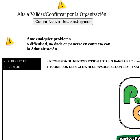
Alta a Validar/Confirmar por la Organización
Ante cualquier problema
o dificultad, no dude en ponerse en contacto con
la Adminitración
» DERECHO DE
»
PROHIBIDA SU REPRODUCCION TOTAL O PARCIAL
® Copyri
» AUTOR
»
TODOS LOS DERECHOS RESERVADOS SEGUN LEY 11723.