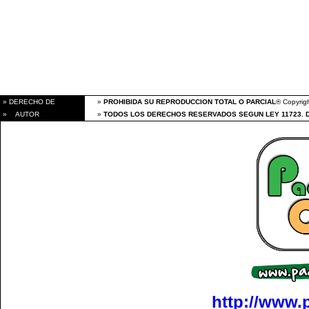
» DERECHO DE
»
PROHIBIDA SU REPRODUCCION TOTAL O PARCIAL
® Copyrigh
» AUTOR
»
TODOS LOS DERECHOS RESERVADOS SEGUN LEY 11723. 
http://www.