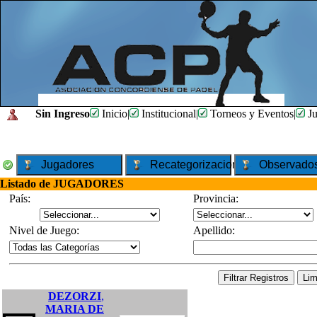
Sin Ingreso
Inicio
|
Institucional
|
Torneos y Eventos
|
Ju
Jugadores
Recategorizaciones
Observado
Listado de JUGADORES
País:
Provincia:
Nivel de Juego:
Apellido:
DEZORZI
,
MARIA DE