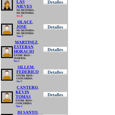
LAS
Detalles
NIEVES
NO DEFINIDA
-
NO DEFINIDA
3ra D
OLACE
,
JOSE
Detalles
NO DEFINIDA
-
NO DEFINIDA
7ma C
MARTINEZ
,
ESTEBAN
Detalles
HORACIO
ENTRE RIOS
-
FEDERAL
6ta C
SILLEM
,
FEDERICO
Detalles
ENTRE RIOS
-
CONCORDIA
5ta C
CANTERO
,
KEVIN
Detalles
TOMAS
ENTRE RIOS
-
CONCORDIA
7ma C
DI SANTO
,