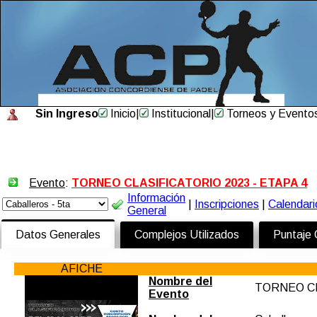
Sin Ingreso
Inicio
|
Institucional
|
Torneos y Evento
Evento
:
TORNEO CLASIFICATORIO 2023 - ETAPA 4
Información
|
Inscripciones
|
Calendari
General
Datos Generales
Complejos Utilizados
Puntaje
AFICHE
Nombre del
TORNEO CL
Evento