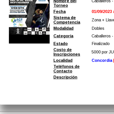
Nombre del
Caballeros -
Torneo
Fecha
01/09/2023
Sistema de
Zona + Llave
Competencia
Modalidad
Dobles
Categoría
Caballeros -
Estado
Finalizado
Costo de
5000 por 
Inscripciones
Localidad
Concordia
Teléfonos de
Contacto
Descripción