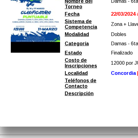
Nombre del
Damas - 6t
Torneo
Fecha
22/03/2024
Sistema de
Zona + Llave
Competencia
Modalidad
Dobles
Categoría
Damas - 6t
Estado
Finalizado
Costo de
12000 por
Inscripciones
Localidad
Concordia
Teléfonos de
Contacto
Descripción