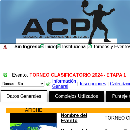
Sin Ingreso
Inicio
|
Institucional
|
Torneos y Evento
Evento
:
TORNEO CLASIFICATORIO 2024 - ETAPA 1
Información
|
Inscripciones
|
Calendari
General
Datos Generales
Complejos Utilizados
Puntaje
AFICHE
Nombre del
TORNEO CL
Evento