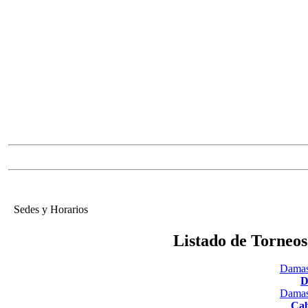
Sedes y Horarios
Listado de Torneo
Damas
D
Damas
Cab