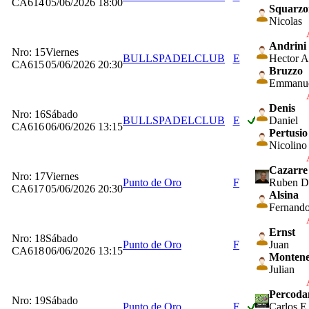
CA614
05/06/2026 18:00
Squarzo
Nicolas
Andrini
Nro: 15
Viernes
BULLSPADELCLUB
E
Hector A
CA615
05/06/2026 20:30
Bruzzo
Emmanu
Denis
Nro: 16
Sábado
BULLSPADELCLUB
E
Daniel
CA616
06/06/2026 13:15
Pertusio
Nicolino
Cazarre
Nro: 17
Viernes
Punto de Oro
F
Ruben D
CA617
05/06/2026 20:30
Alsina
Fernand
Ernst
Nro: 18
Sábado
Punto de Oro
F
Juan
CA618
06/06/2026 13:15
Monten
Julian
Percoda
Nro: 19
Sábado
Punto de Oro
F
Carlos E