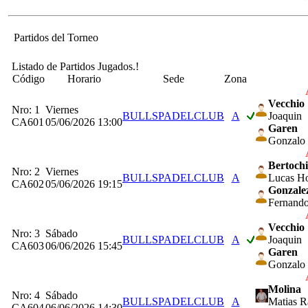
Partidos del Torneo
Listado de Partidos Jugados.!
Código
Horario
Sede
Zona
Vecchio
Nro: 1
Viernes
BULLSPADELCLUB
A
Joaquin
CA601
05/06/2026 13:00
Garen
Gonzalo
Bertochi
Nro: 2
Viernes
BULLSPADELCLUB
A
Lucas Ho
CA602
05/06/2026 19:15
Gonzale
Fernand
Vecchio
Nro: 3
Sábado
BULLSPADELCLUB
A
Joaquin
CA603
06/06/2026 15:45
Garen
Gonzalo
Molina
Nro: 4
Sábado
BULLSPADELCLUB
A
Matias R
CA604
06/06/2026 14:30