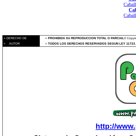
Caball
Cab
Caball
» DERECHO DE
»
PROHIBIDA SU REPRODUCCION TOTAL O PARCIAL
® Copyri
» AUTOR
»
TODOS LOS DERECHOS RESERVADOS SEGUN LEY 11723.
http://www.