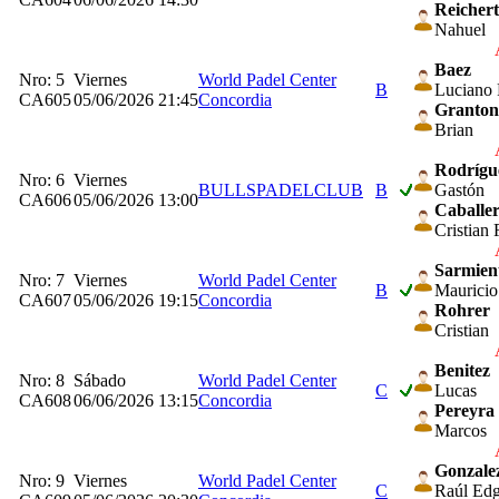
Reichert
Nahuel
Baez
Nro: 5
Viernes
World Padel Center
B
Luciano 
CA605
05/06/2026 21:45
Concordia
Granton
Brian
Rodrígu
Nro: 6
Viernes
BULLSPADELCLUB
B
Gastón
CA606
05/06/2026 13:00
Caballe
Cristian 
Sarmien
Nro: 7
Viernes
World Padel Center
B
Mauricio
CA607
05/06/2026 19:15
Concordia
Rohrer
Cristian
Benitez
Nro: 8
Sábado
World Padel Center
C
Lucas
CA608
06/06/2026 13:15
Concordia
Pereyra
Marcos
Gonzale
Nro: 9
Viernes
World Padel Center
C
Raúl Ed