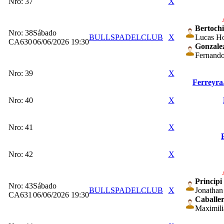
Nro: 37
X
Bertochi
Nro: 38
Sábado
BULLSPADELCLUB
X
Lucas Ho
CA630
06/06/2026 19:30
Gonzale
Fernand
Nro: 39
X
Ferreyra
Nro: 40
X
Nro: 41
X
Nro: 42
X
Principi
Nro: 43
Sábado
BULLSPADELCLUB
X
Jonathan
CA631
06/06/2026 19:30
Caballe
Maximil