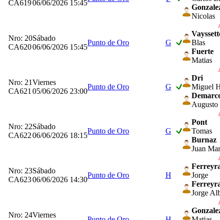
CA619
06/06/2026 15:45
Gonzale
Nicolas
Vayssett
Nro: 20
Sábado
Punto de Oro
G
Blas
CA620
06/06/2026 15:45
Fuerte
Matias
Dri
Nro: 21
Viernes
Punto de Oro
G
Miguel H
CA621
05/06/2026 23:00
Demarc
Augusto
Pont
Nro: 22
Sábado
Punto de Oro
G
Tomas
CA622
06/06/2026 18:15
Burnaz
Juan Mar
Ferreyr
Nro: 23
Sábado
Punto de Oro
H
Jorge
CA623
06/06/2026 14:30
Ferreyr
Jorge Alb
Gonzale
Nro: 24
Viernes
Punto de Oro
H
Matias