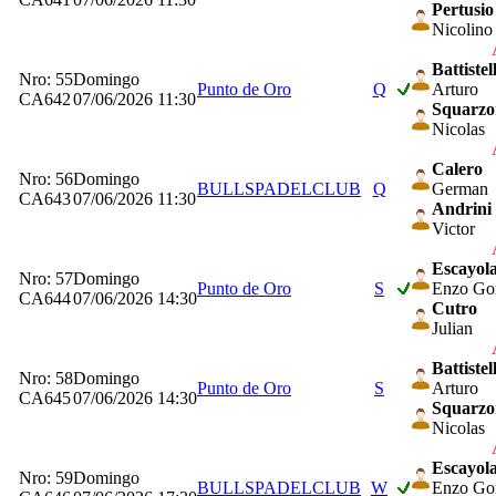
Pertusio
Nicolino
Battistel
Nro: 55
Domingo
Punto de Oro
Q
Arturo
CA642
07/06/2026 11:30
Squarzo
Nicolas
Calero
Nro: 56
Domingo
BULLSPADELCLUB
Q
German
CA643
07/06/2026 11:30
Andrini
Victor
Escayol
Nro: 57
Domingo
Punto de Oro
S
Enzo Go
CA644
07/06/2026 14:30
Cutro
Julian
Battistel
Nro: 58
Domingo
Punto de Oro
S
Arturo
CA645
07/06/2026 14:30
Squarzo
Nicolas
Escayol
Nro: 59
Domingo
BULLSPADELCLUB
W
Enzo Go