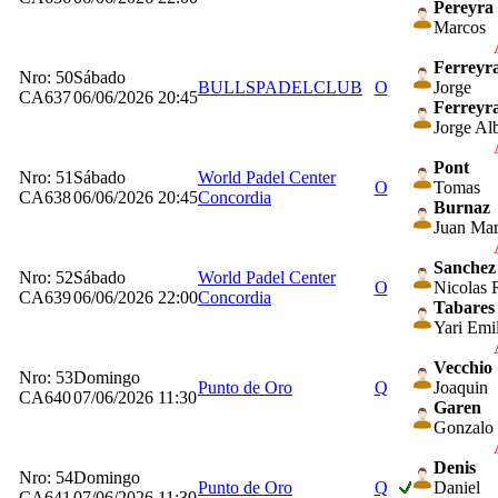
Pereyra
Marcos
Ferreyr
Nro: 50
Sábado
BULLSPADELCLUB
O
Jorge
CA637
06/06/2026 20:45
Ferreyr
Jorge Alb
Pont
Nro: 51
Sábado
World Padel Center
O
Tomas
CA638
06/06/2026 20:45
Concordia
Burnaz
Juan Mar
Sanchez
Nro: 52
Sábado
World Padel Center
O
Nicolas
CA639
06/06/2026 22:00
Concordia
Tabares
Yari Emi
Vecchio
Nro: 53
Domingo
Punto de Oro
Q
Joaquin
CA640
07/06/2026 11:30
Garen
Gonzalo
Denis
Nro: 54
Domingo
Punto de Oro
Q
Daniel
CA641
07/06/2026 11:30