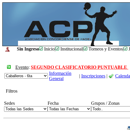
Sin Ingreso
Inicio
|
Institucional
|
Torneos y Eventos
|
J
Evento
:
SEGUNDO CLASIFICATORIO PUNTUABLE
Información
|
Inscripciones
|
Calenda
General
Filtros
Sedes
Fecha
Grupos / Zonas