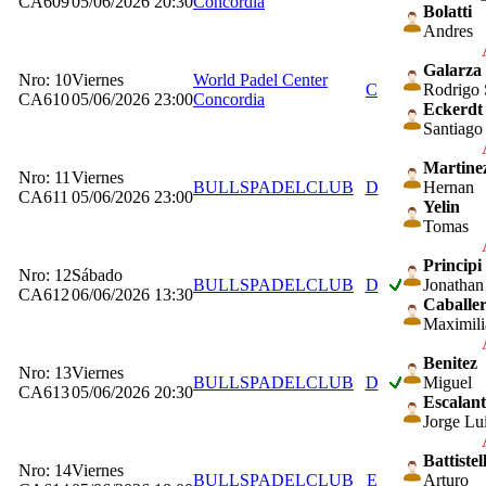
CA609
05/06/2026 20:30
Concordia
Bolatti
Andres
Galarza
Nro: 10
Viernes
World Padel Center
C
Rodrigo 
CA610
05/06/2026 23:00
Concordia
Eckerdt
Santiago
Martine
Nro: 11
Viernes
BULLSPADELCLUB
D
Hernan
CA611
05/06/2026 23:00
Yelin
Tomas
Principi
Nro: 12
Sábado
BULLSPADELCLUB
D
Jonathan
CA612
06/06/2026 13:30
Caballe
Maximil
Benitez
Nro: 13
Viernes
BULLSPADELCLUB
D
Miguel
CA613
05/06/2026 20:30
Escalant
Jorge Lu
Battistel
Nro: 14
Viernes
BULLSPADELCLUB
E
Arturo