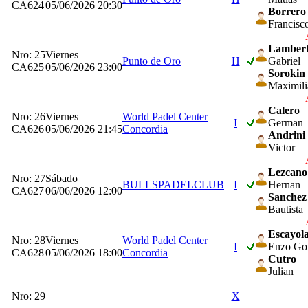
CA624
05/06/2026 20:30
Borrero
Francisc
Lambert
Nro: 25
Viernes
Punto de Oro
H
Gabriel
CA625
05/06/2026 23:00
Sorokin
Maximili
Calero
Nro: 26
Viernes
World Padel Center
I
German
CA626
05/06/2026 21:45
Concordia
Andrini
Victor
Lezcano
Nro: 27
Sábado
BULLSPADELCLUB
I
Hernan
CA627
06/06/2026 12:00
Sanchez
Bautista
Escayol
Nro: 28
Viernes
World Padel Center
I
Enzo Go
CA628
05/06/2026 18:00
Concordia
Cutro
Julian
Nro: 29
X