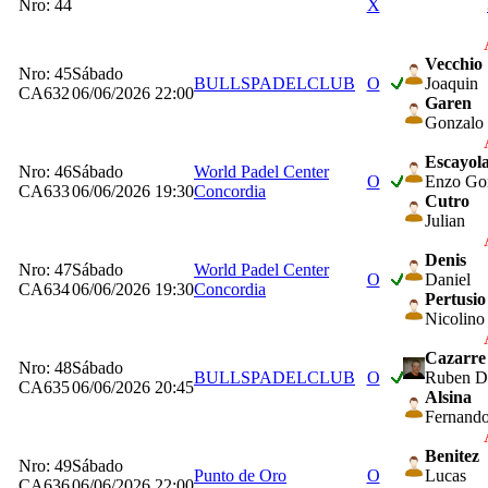
Nro: 44
X
Vecchio
Nro: 45
Sábado
BULLSPADELCLUB
O
Joaquin
CA632
06/06/2026 22:00
Garen
Gonzalo
Escayol
Nro: 46
Sábado
World Padel Center
O
Enzo Go
CA633
06/06/2026 19:30
Concordia
Cutro
Julian
Denis
Nro: 47
Sábado
World Padel Center
O
Daniel
CA634
06/06/2026 19:30
Concordia
Pertusio
Nicolino
Cazarre
Nro: 48
Sábado
BULLSPADELCLUB
O
Ruben D
CA635
06/06/2026 20:45
Alsina
Fernand
Benitez
Nro: 49
Sábado
Punto de Oro
O
Lucas
CA636
06/06/2026 22:00